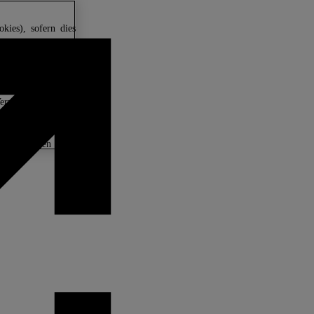
kies), sofern dies
erarbeiten wir Ihre
für personalisierte
 Dies schließt auch
lehnen“ können Sie
Verwendungszwecke
en Sie in unseren
zustimmen