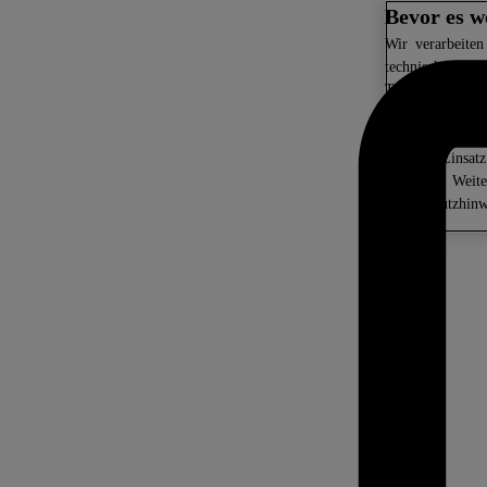
Bevor es w
Wir
verarbeiten
technisch notwe
Trackingdaten f
(Werbe-) Maßnah
Datentransfers 
nur den Einsat
zulassen. Weit
Datenschutzhinw