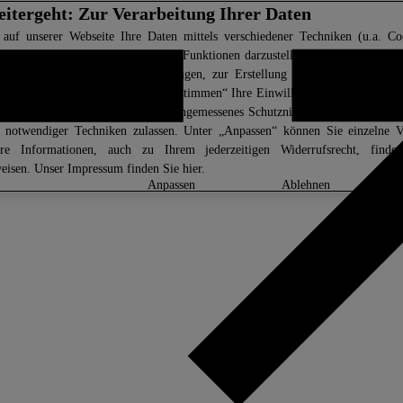
eitergeht: Zur Verarbeitung Ihrer Daten
 auf unserer Webseite Ihre Daten mittels verschiedener Techniken (u.a. Coo
ndig ist, um die Webseite und ihre Funktionen darzustellen. Darüber hinaus v
ür komfortable Webseiteneinstellungen, zur Erstellung von Statistiken oder 
men nur, sofern Sie uns über „Zustimmen“ Ihre Einwilligung hierzu erteilen.
in Länder außerhalb der EU ohne angemessenes Schutzniveau ein. Unter „Ab
z notwendiger Techniken zulassen. Unter „Anpassen“ können Sie einzelne 
ere Informationen, auch zu Ihrem jederzeitigen Widerrufsrecht, find
eisen
. Unser Impressum finden Sie
hier.
anpassen
ablehnen