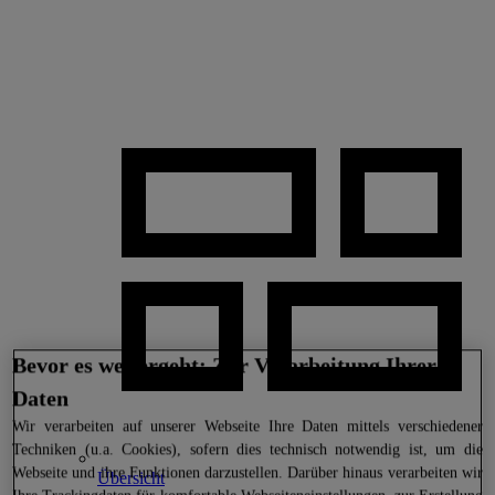
Bevor es weitergeht: Zur Verarbeitung Ihrer
Daten
Wir
verarbeiten auf unserer Webseite Ihre Daten mittels verschiedener
Techniken (u.a. Cookies), sofern dies technisch notwendig ist, um die
Webseite und ihre Funktionen darzustellen. Darüber hinaus verarbeiten wir
Übersicht