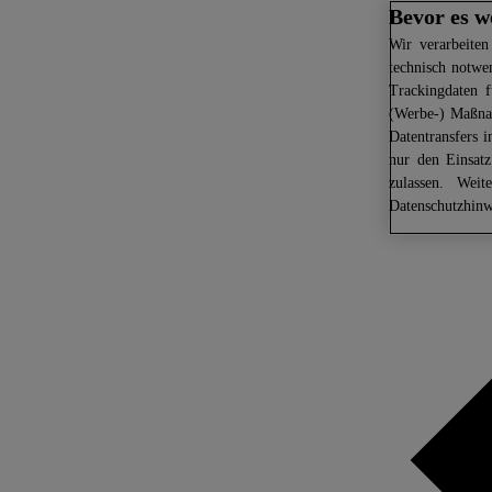
Bevor es w
Wir
verarbeiten
technisch notwe
Trackingdaten f
(Werbe-) Maßnah
Datentransfers 
nur den Einsat
zulassen. Weit
Datenschutzhinw