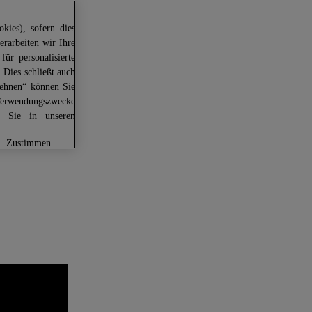
kies), sofern dies
erarbeiten wir Ihre
für personalisierte
 Dies schließt auch
lehnen“ können Sie
Verwendungszwecke
en Sie in unseren
zustimmen