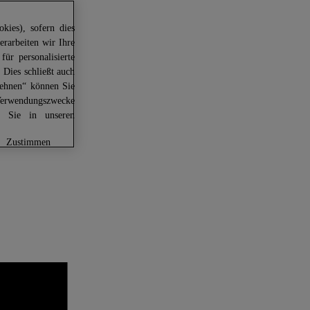
kies), sofern dies
erarbeiten wir Ihre
für personalisierte
 Dies schließt auch
lehnen“ können Sie
Verwendungszwecke
en Sie in unseren
zustimmen