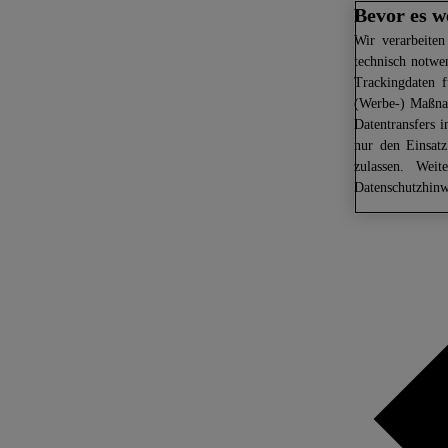
Bevor es w
Wir
verarbeiten
technisch notwe
Trackingdaten f
(Werbe-) Maßnah
Datentransfers 
nur den Einsat
zulassen. Weit
Datenschutzhinw