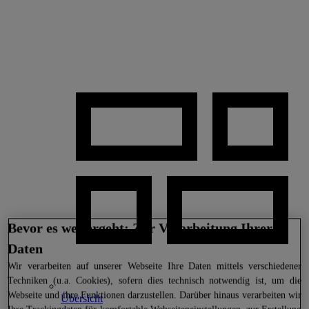
Bevor es weitergeht: Zur Verarbeitung Ihrer
Daten
Wir
verarbeiten auf unserer Webseite Ihre Daten mittels verschiedener
Techniken (u.a. Cookies), sofern dies technisch notwendig ist, um die
Webseite und ihre Funktionen darzustellen. Darüber hinaus verarbeiten wir
Übersicht