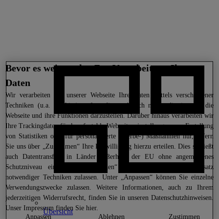
Bevor es weitergeht: Zur Verarbeitung Ihrer
Daten
Wir
verarbeiten auf unserer Webseite Ihre Daten mittels verschiedener
Techniken (u.a. Cookies), sofern dies technisch notwendig ist, um die
Webseite und ihre Funktionen darzustellen. Darüber hinaus verarbeiten wir
Ihre Trackingdaten für komfortable Webseiteneinstellungen, zur Erstellung
von Statistiken oder für personalisierte (Werbe-) Maßnahmen nur, sofern
Sie uns über „Zustimmen“ Ihre Einwilligung hierzu erteilen. Dies schließt
auch Datentransfers in Länder außerhalb der EU ohne angemessenes
Schutzniveau ein. Unter „Ablehnen“ können Sie nur den Einsatz
notwendiger Techniken zulassen. Unter „Anpassen“ können Sie einzelne
Verwendungszwecke zulassen. Weitere Informationen, auch zu Ihrem
jederzeitigen Widerrufsrecht, finden Sie in unseren
Datenschutzhinweisen
.
Unser Impressum finden Sie
hier.
Übersicht
anpassen
ablehnen
zustimmen