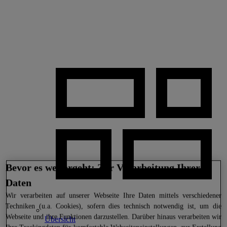
Bevor es weitergeht: Zur Verarbeitung Ihrer
Daten
Wir
verarbeiten auf unserer Webseite Ihre Daten mittels verschiedener
Techniken (u.a. Cookies), sofern dies technisch notwendig ist, um die
Webseite und ihre Funktionen darzustellen. Darüber hinaus verarbeiten wir
Übersicht