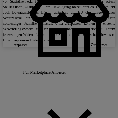
von Statistiken oder für personalisierte (Werbe-) Maßnahmen nur, sofern
Sie uns über „Zustimmen“ Ihre Einwilligung hierzu erteilen. Dies schließt
auch Datentransfers in Länder außerhalb der EU ohne angemessenes
Schutzniveau ein. Unter „Ablehnen“ können Sie nur den Einsatz
notwendiger Techniken zulassen. Unter „Anpassen“ können Sie einzelne
Verwendungszwecke zulassen. Weitere Informationen, auch zu Ihrem
jederzeitigen Widerrufsrecht, finden Sie in unseren
Datenschutzhinweisen
.
Unser Impressum finden Sie
hier.
anpassen
ablehnen
zustimmen
Für Marketplace Anbieter