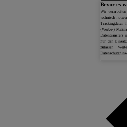
Bevor es w
Wir
verarbeiten
technisch notwe
Trackingdaten f
(Werbe-) Maßnah
Datentransfers 
nur den Einsat
zulassen. Weit
Datenschutzhinw