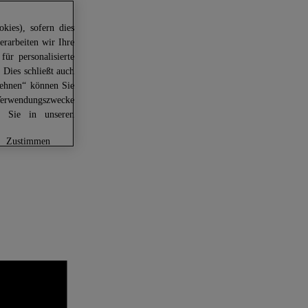
kies), sofern dies
erarbeiten wir Ihre
für personalisierte
 Dies schließt auch
lehnen“ können Sie
Verwendungszwecke
en Sie in unseren
zustimmen