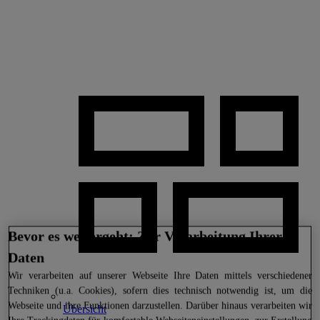
Bevor es weitergeht: Zur Verarbeitung Ihrer
Daten
Wir
verarbeiten auf unserer Webseite Ihre Daten mittels verschiedener
Techniken (u.a. Cookies), sofern dies technisch notwendig ist, um die
Webseite und ihre Funktionen darzustellen. Darüber hinaus verarbeiten wir
Übersicht