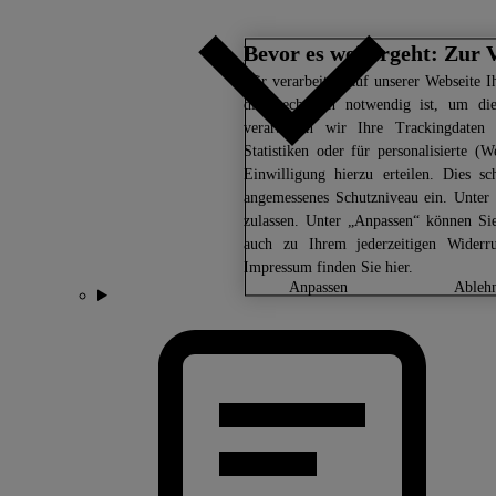
Bevor es weitergeht: Zur 
Wir
verarbeiten auf unserer Webseite Ih
dies technisch notwendig ist, um di
verarbeiten wir Ihre Trackingdaten 
Statistiken oder für personalisierte
Einwilligung hierzu erteilen. Dies s
angemessenes Schutzniveau ein. Unter
zulassen. Unter „Anpassen“ können Si
auch zu Ihrem jederzeitigen Widerr
Impressum finden Sie
hier.
anpassen
ableh