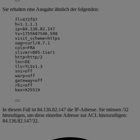
Sie erhalten eine Ausgabe ähnlich der folgenden:
fl=472f87
h=1.1.1.1
ip=84.136.82.147
ts=1755607546.598
visit_scheme=https
uag=curl/8.7.1
colo=FRA
sliver=005-tier1
http=http/2
loc=DE
tls=TLSv1.3
sni=off
warp=off
gateway=off
rbi=off
kex=X25519
In diesem Fall ist 84.136.82.147 die IP-Adresse. Sie müssen /32
hinzufügen, um diese einzelne Adresse zur ACL hinzuzufügen:
84.136.82.147/32.