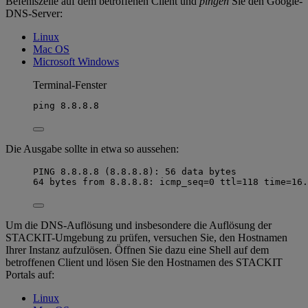
Befehlszeile auf dem betroffenen Client und
pingen
Sie den Google-
DNS-Server:
Linux
Mac OS
Microsoft Windows
Terminal-Fenster
ping
8.8.8.8
Die Ausgabe sollte in etwa so aussehen:
PING 8.8.8.8 (8.8.8.8): 56 data bytes
64 bytes from 8.8.8.8: icmp_seq=0 ttl=118 time=16.
Um die DNS-Auflösung und insbesondere die Auflösung der
STACKIT-Umgebung zu prüfen, versuchen Sie, den Hostnamen
Ihrer Instanz aufzulösen. Öffnen Sie dazu eine Shell auf dem
betroffenen Client und lösen Sie den Hostnamen des STACKIT
Portals auf:
Linux