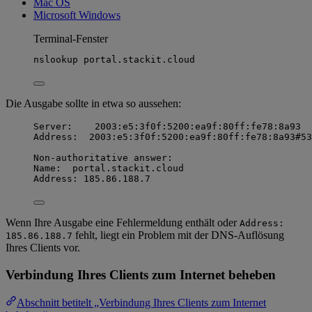
Mac OS
Microsoft Windows
Terminal-Fenster
nslookup
portal.stackit.cloud
Die Ausgabe sollte in etwa so aussehen:
Server:    2003:e5:3f0f:5200:ea9f:80ff:fe78:8a93
Address:  2003:e5:3f0f:5200:ea9f:80ff:fe78:8a93#53
Non-authoritative answer:
Name:  portal.stackit.cloud
Address: 185.86.188.7
Wenn Ihre Ausgabe eine Fehlermeldung enthält oder
Address:
fehlt, liegt ein Problem mit der DNS-Auflösung
185.86.188.7
Ihres Clients vor.
Verbindung Ihres Clients zum Internet beheben
Abschnitt betitelt „Verbindung Ihres Clients zum Internet