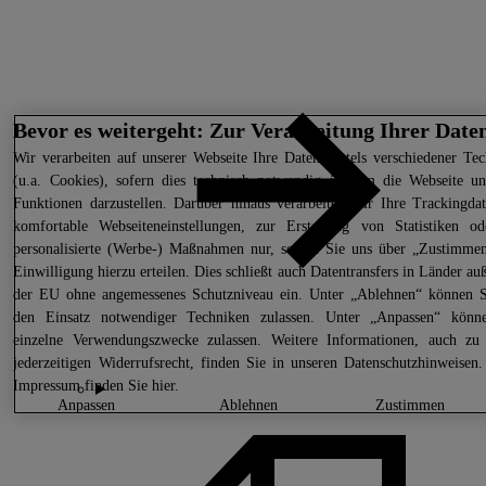
Bevor es weitergeht: Zur Verarbeitung Ihrer Date
Wir
verarbeiten auf unserer Webseite Ihre Daten mittels verschiedener Te
(u.a. Cookies), sofern dies technisch notwendig ist, um die Webseite un
Funktionen darzustellen. Darüber hinaus verarbeiten wir Ihre Trackingda
komfortable Webseiteneinstellungen, zur Erstellung von Statistiken od
personalisierte (Werbe-) Maßnahmen nur, sofern Sie uns über „Zustimmen
Einwilligung hierzu erteilen. Dies schließt auch Datentransfers in Länder au
der EU ohne angemessenes Schutzniveau ein. Unter „Ablehnen“ können S
den Einsatz notwendiger Techniken zulassen. Unter „Anpassen“ könn
einzelne Verwendungszwecke zulassen. Weitere Informationen, auch zu
jederzeitigen Widerrufsrecht, finden Sie in unseren
Datenschutzhinweisen
.
Impressum finden Sie
hier.
anpassen
ablehnen
zustimmen