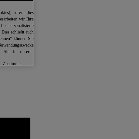
kies), sofern dies
erarbeiten wir Ihre
für personalisierte
 Dies schließt auch
lehnen“ können Sie
Verwendungszwecke
en Sie in unseren
zustimmen