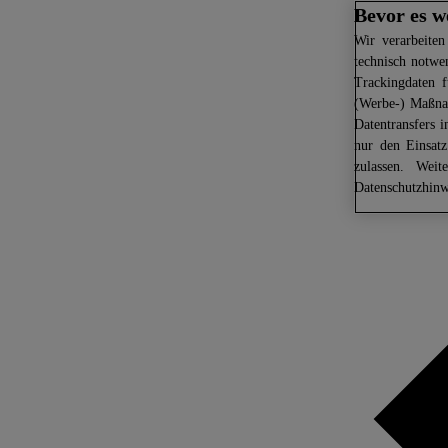
Bevor es w
Wir
verarbeiten
technisch notwe
Trackingdaten f
(Werbe-) Maßnah
Datentransfers 
nur den Einsat
zulassen. Weit
Datenschutzhinw