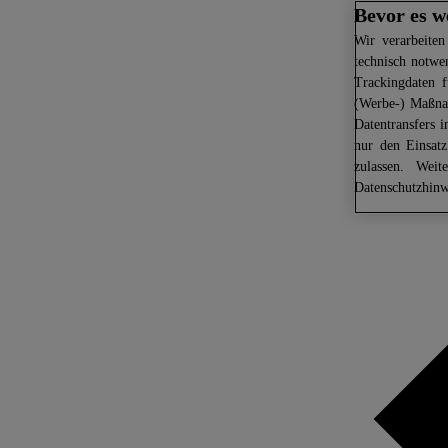
Bevor es w
Wir
verarbeiten
technisch notwe
Trackingdaten f
(Werbe-) Maßnah
Datentransfers 
nur den Einsat
zulassen. Weit
Datenschutzhinw