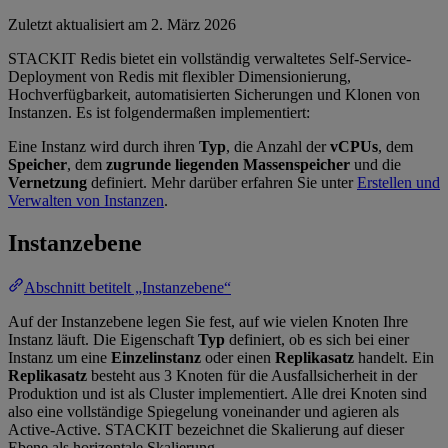
Zuletzt aktualisiert am
2. März 2026
STACKIT Redis bietet ein vollständig verwaltetes Self-Service-
Deployment von Redis mit flexibler Dimensionierung,
Hochverfügbarkeit, automatisierten Sicherungen und Klonen von
Instanzen. Es ist folgendermaßen implementiert:
Eine Instanz wird durch ihren
Typ
, die Anzahl der
vCPUs
, dem
Speicher
, dem
zugrunde liegenden Massenspeicher
und die
Vernetzung
definiert. Mehr darüber erfahren Sie unter
Erstellen und
Verwalten von Instanzen
.
Instanzebene
Abschnitt betitelt „Instanzebene“
Auf der Instanzebene legen Sie fest, auf wie vielen Knoten Ihre
Instanz läuft. Die Eigenschaft
Typ
definiert, ob es sich bei einer
Instanz um eine
Einzelinstanz
oder einen
Replikasatz
handelt. Ein
Replikasatz
besteht aus 3 Knoten für die Ausfallsicherheit in der
Produktion und ist als Cluster implementiert. Alle drei Knoten sind
also eine vollständige Spiegelung voneinander und agieren als
Active-Active. STACKIT bezeichnet die Skalierung auf dieser
Ebene als horizontale Skalierung.