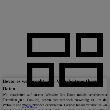
Bevor es weitergeht: Zur Verarbeitung Ihrer
Daten
Wir
verarbeiten auf unserer Webseite Ihre Daten mittels verschiedener
Techniken (u.a. Cookies), sofern dies technisch notwendig ist, um die
Webseite und ihre Funktionen darzustellen. Darüber hinaus verarbeiten wir
Übersicht