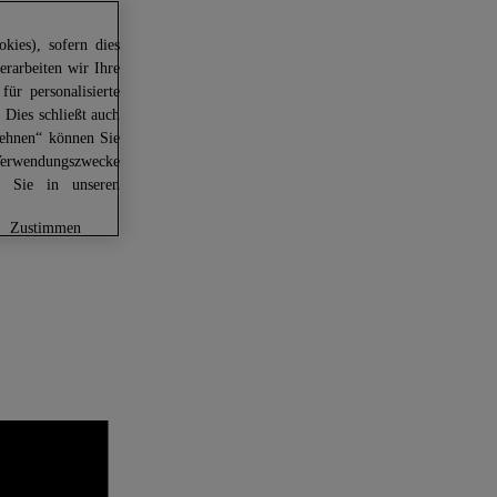
kies), sofern dies
erarbeiten wir Ihre
für personalisierte
 Dies schließt auch
lehnen“ können Sie
Verwendungszwecke
en Sie in unseren
zustimmen