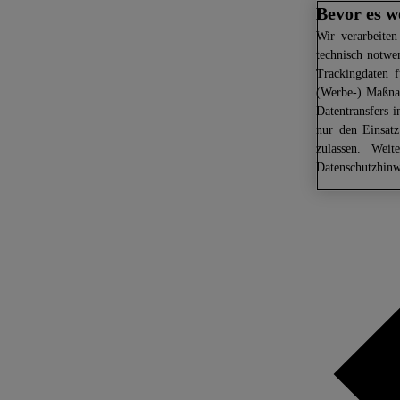
Bevor es w
Wir
verarbeiten
technisch notwe
Trackingdaten f
(Werbe-) Maßnah
Datentransfers 
nur den Einsat
zulassen. Weit
Datenschutzhinw