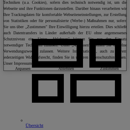
Techniken (u.a. Cookies), sofern dies technisch notwendig ist, um die
Webseite und ihre Funktionen darzustellen. Darüber hinaus verarbeiten wir
Ihre Trackingdaten für komfortable Webseiteneinstellungen, zur Erstellung
von Statistiken oder für personalisierte (Werbe-) Maßnahmen nur, sofern
Sie uns über „Zustimmen“ Ihre Einwilligung hierzu erteilen. Dies schließt
auch Datentransfers in Länder außerhalb der EU ohne angemessenes
Schutzniveau ein. Unter „Ablehnen“ können Sie nur den Einsatz
notwendiger Techniken zulassen. Unter „Anpassen“ können Sie einzelne
Verwendungszwecke zulassen. Weitere Informationen, auch zu Ihrem
jederzeitigen Widerrufsrecht, finden Sie in unseren
Datenschutzhinweisen
.
Unser Impressum finden Sie
hier.
anpassen
ablehnen
zustimmen
Übersicht