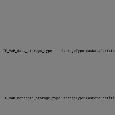
TF_VAR_data_storage_type
StorageTypeiCasDataPartiti
TF_VAR_metadata_storage_type
StorageTypeiCasMetaPartiti