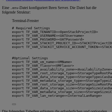
Eine
-Datei konfiguriert Ihren Server. Die Datei hat die
.env
folgende Struktur:
Terminal-Fenster
# Required Settings
export
 TF_VAR_TENANTID
=
<OpenStackProjectID>
export
 TF_VAR_USERNAME
=
<UATUsername>
export
 TF_VAR_PASSWORD
=
<UATPassword>
export
 TF_VAR_STACKIT_PROJECT_ID
=
<STACKITProjectID
export
 TF_VAR_STACKIT_SERVICE_ACCOUNT_TOKEN
=
<STACK
#Optional Settings
export
 TF_VAR_vm_name
=
<VMName>
export
 TF_VAR_flavor
=
<VMFlavor>
export
 TF_VAR_availability_zone
=
<AvailabilityZone>
export
 TF_VAR_root_storage_type
=
<StorageTypeRootPa
export
 TF_VAR_data_storage_type
=
<StorageTypeiCasDa
export
 TF_VAR_metadata_storage_type
=
<StorageTypeiC
export
 TF_VAR_root_storage_size
=
<StorageSizeRootPa
export
 TF_VAR_data_storage_size
=
<StorageSizeiCasDa
export
 TF_VAR_metadata_storage_size
=
<StorageSizeiC
export
 TF_VAR_lan_netrange
=
<InternalLanRange>
Die folgenden Tabellen erläutern die erforderlichen und optionalen