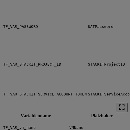
TF_VAR_PASSWORD
UATPassword
TF_VAR_STACKIT_PROJECT_ID
STACKITProjectID
TF_VAR_STACKIT_SERVICE_ACCOUNT_TOKEN
STACKITServiceAcco
Variablenname
Platzhalter
TF_VAR_vm_name
VMName