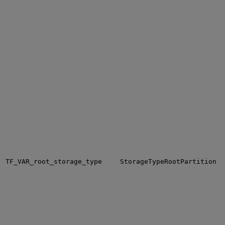
TF_VAR_root_storage_type
StorageTypeRootPartition