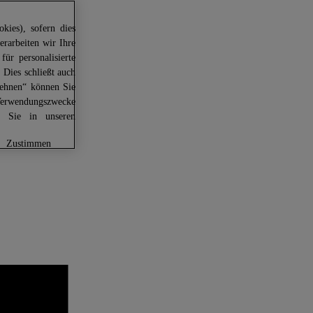
kies), sofern dies
erarbeiten wir Ihre
für personalisierte
 Dies schließt auch
lehnen“ können Sie
Verwendungszwecke
en Sie in unseren
zustimmen