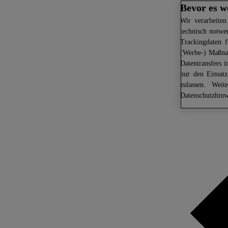
Bevor es w
Wir
verarbeiten
technisch notwe
Trackingdaten f
(Werbe-) Maßnah
Datentransfers 
nur den Einsat
zulassen. Weit
Datenschutzhinw