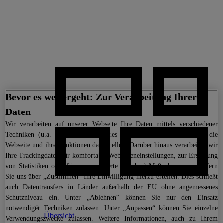
Bevor es weitergeht: Zur Verarbeitung Ihrer
Daten
Wir
verarbeiten auf unserer Webseite Ihre Daten mittels verschiedener
Techniken (u.a. Cookies), sofern dies technisch notwendig ist, um die
Webseite und ihre Funktionen darzustellen. Darüber hinaus verarbeiten wir
Ihre Trackingdaten für komfortable Webseiteneinstellungen, zur Erstellung
von Statistiken oder für personalisierte (Werbe-) Maßnahmen nur, sofern
Sie uns über „Zustimmen“ Ihre Einwilligung hierzu erteilen. Dies schließt
auch Datentransfers in Länder außerhalb der EU ohne angemessenes
Schutzniveau ein. Unter „Ablehnen“ können Sie nur den Einsatz
notwendiger Techniken zulassen. Unter „Anpassen“ können Sie einzelne
Übersicht
Verwendungszwecke zulassen. Weitere Informationen, auch zu Ihrem