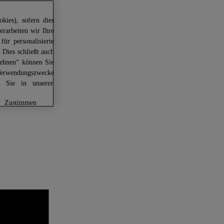
kies), sofern dies
erarbeiten wir Ihre
für personalisierte
 Dies schließt auch
lehnen“ können Sie
Verwendungszwecke
en Sie in unseren
zustimmen