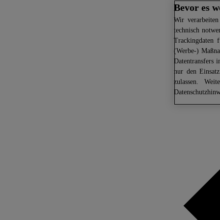
Bevor es w
Wir
verarbeiten
technisch notwe
Trackingdaten f
(Werbe-) Maßnah
Datentransfers 
nur den Einsat
zulassen. Weit
Datenschutzhinw