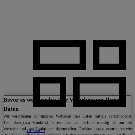
Bevor es weitergeht: Zur Verarbeitung Ihrer
Daten
Wir
verarbeiten auf unserer Webseite Ihre Daten mittels verschiedener
Techniken (u.a. Cookies), sofern dies technisch notwendig ist, um die
Webseite und ihre Funktionen darzustellen. Darüber hinaus verarbeiten wir
Übersicht