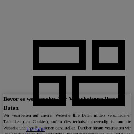
Bevor es weitergeht: Zur Verarbeitung Ihrer
Daten
Wir
verarbeiten auf unserer Webseite Ihre Daten mittels verschiedener
Techniken (u.a. Cookies), sofern dies technisch notwendig ist, um die
Webseite und ihre Funktionen darzustellen. Darüber hinaus verarbeiten wir
Übersicht