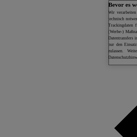
Bevor es w
Wir
verarbeiten
technisch notwe
Trackingdaten f
(Werbe-) Maßnah
Datentransfers 
nur den Einsat
zulassen. Weit
Datenschutzhinw