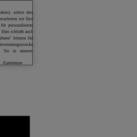
kies), sofern dies
erarbeiten wir Ihre
für personalisierte
 Dies schließt auch
lehnen“ können Sie
Verwendungszwecke
en Sie in unseren
zustimmen