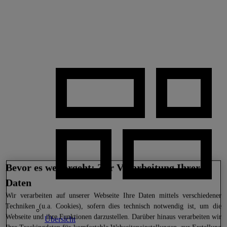
Bevor es weitergeht: Zur Verarbeitung Ihrer
Daten
Wir
verarbeiten auf unserer Webseite Ihre Daten mittels verschiedener
Techniken (u.a. Cookies), sofern dies technisch notwendig ist, um die
Webseite und ihre Funktionen darzustellen. Darüber hinaus verarbeiten wir
Übersicht