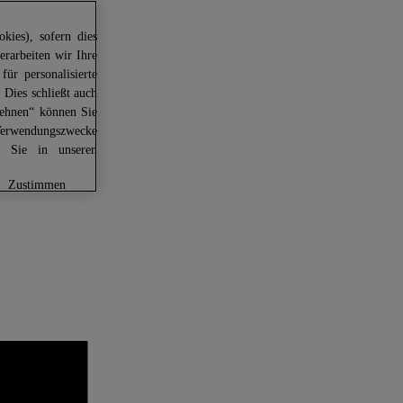
kies), sofern dies
erarbeiten wir Ihre
für personalisierte
 Dies schließt auch
lehnen“ können Sie
Verwendungszwecke
en Sie in unseren
zustimmen