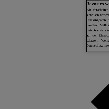
Bevor es w
Wir
verarbeiten
technisch notwe
Trackingdaten f
(Werbe-) Maßnah
Datentransfers 
nur den Einsat
zulassen. Weit
Datenschutzhinw