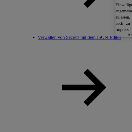
Einwilli
angemess
zulassen.
auch zu 
Impressu
Verwalten von Secrets mit dem JSON-Editor