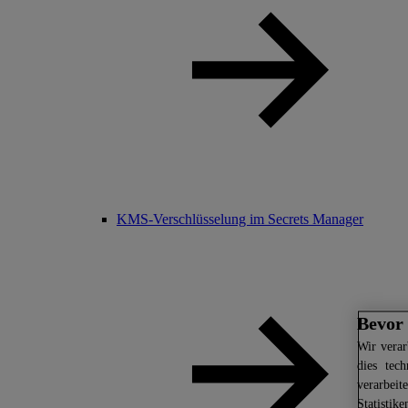
KMS-Verschlüsselung im Secrets Manager
Bevor 
Wir
verar
dies tec
verarbei
Statistik