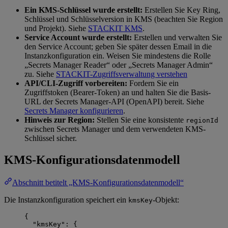
Ein KMS-Schlüssel wurde erstellt:
Erstellen Sie Key Ring,
Schlüssel und Schlüsselversion in KMS (beachten Sie Region
und Projekt). Siehe
STACKIT KMS
.
Service Account wurde erstellt:
Erstellen und verwalten Sie
den Service Account; geben Sie später dessen Email in die
Instanzkonfiguration ein. Weisen Sie mindestens die Rolle
„Secrets Manager Reader“ oder „Secrets Manager Admin“
zu. Siehe
STACKIT-Zugriffsverwaltung verstehen
API/CLI-Zugriff vorbereiten:
Fordern Sie ein
Zugriffstoken (Bearer-Token) an und halten Sie die Basis-
URL der Secrets Manager-API (OpenAPI) bereit. Siehe
Secrets Manager konfigurieren
.
Hinweis zur Region:
Stellen Sie eine konsistente
regionId
zwischen Secrets Manager und dem verwendeten KMS-
Schlüssel sicher.
KMS-Konfigurationsdatenmodell
Abschnitt betitelt „KMS-Konfigurationsdatenmodell“
Die Instanzkonfiguration speichert ein
-Objekt:
kmsKey
{
"kmsKey"
: {