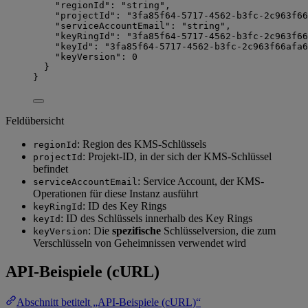
"regionId"
: 
"string"
,
"projectId"
: 
"3fa85f64-5717-4562-b3fc-2c963f66
"serviceAccountEmail"
: 
"string"
,
"keyRingId"
: 
"3fa85f64-5717-4562-b3fc-2c963f66
"keyId"
: 
"3fa85f64-5717-4562-b3fc-2c963f66afa6
"keyVersion"
: 
0
}
}
Feldübersicht
: Region des KMS-Schlüssels
regionId
: Projekt-ID, in der sich der KMS-Schlüssel
projectId
befindet
: Service Account, der KMS-
serviceAccountEmail
Operationen für diese Instanz ausführt
: ID des Key Rings
keyRingId
: ID des Schlüssels innerhalb des Key Rings
keyId
: Die
spezifische
Schlüsselversion, die zum
keyVersion
Verschlüsseln von Geheimnissen verwendet wird
API-Beispiele (cURL)
Abschnitt betitelt „API-Beispiele (cURL)“