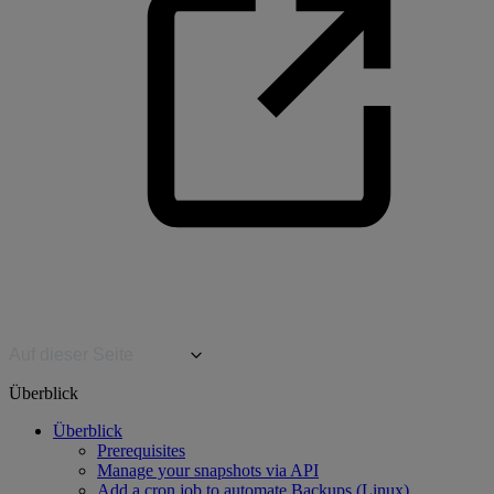
Auf dieser Seite
Überblick
Überblick
Prerequisites
Manage your snapshots via API
Add a cron job to automate Backups (Linux)