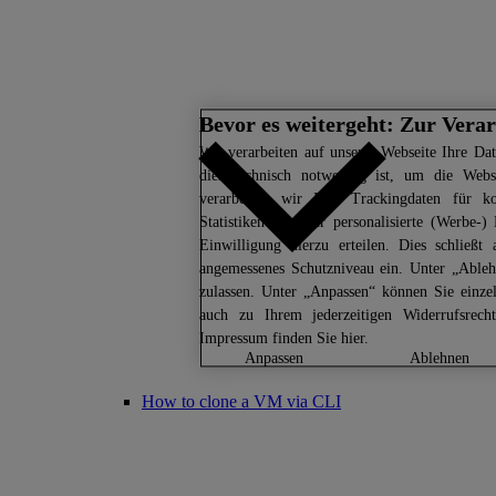
Bevor es weitergeht: Zur Vera
Wir
verarbeiten auf unserer Webseite Ihre Dat
dies technisch notwendig ist, um die Webs
verarbeiten wir Ihre Trackingdaten für ko
Statistiken oder für personalisierte (Werbe
Einwilligung hierzu erteilen. Dies schließ
angemessenes Schutzniveau ein. Unter „Able
zulassen. Unter „Anpassen“ können Sie einze
auch zu Ihrem jederzeitigen Widerrufsrec
Impressum finden Sie
hier.
anpassen
ablehnen
How to clone a VM via CLI