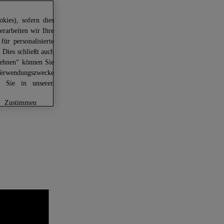
kies), sofern dies
erarbeiten wir Ihre
für personalisierte
 Dies schließt auch
lehnen“ können Sie
Verwendungszwecke
en Sie in unseren
zustimmen