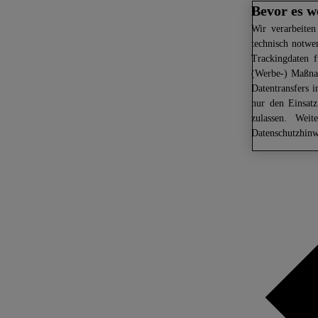
Bevor es w
Wir
verarbeiten
technisch notwe
Trackingdaten f
(Werbe-) Maßnah
Datentransfers 
nur den Einsat
zulassen. Weit
Datenschutzhinw