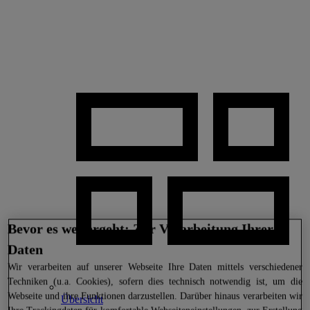
Bevor es weitergeht: Zur Verarbeitung Ihrer
Daten
Wir
verarbeiten auf unserer Webseite Ihre Daten mittels verschiedener
Techniken (u.a. Cookies), sofern dies technisch notwendig ist, um die
Webseite und ihre Funktionen darzustellen. Darüber hinaus verarbeiten wir
Übersicht