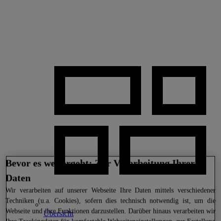
Bevor es weitergeht: Zur Verarbeitung Ihrer
Daten
Wir
verarbeiten auf unserer Webseite Ihre Daten mittels verschiedener
Techniken (u.a. Cookies), sofern dies technisch notwendig ist, um die
Webseite und ihre Funktionen darzustellen. Darüber hinaus verarbeiten wir
Übersicht